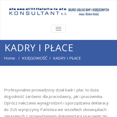
TOGGLE
NAVIGATION
KADRY I PŁACE
Home
/
KSIĘGOWOŚĆ
/
KADRY I PŁACE
Profesjonalnie prowadzony dział kadr i płac to duża
dogodność zarówno dla pracodawcy, jak i pracownika.
Oprócz naliczania wynagrodzeń i sporządzania deklaracji
do ZUS wyręczymy Państwa we wszelkich obowiązkach
związanych z prowadzeniem dokumentacji pracowniczej.